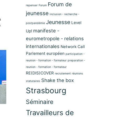
Forum de
repenser
Forum
jeunesse
inclusion - recherche -
n
Jeunesse
Level
postpandémie
e
manifeste -
Up!
eurometropole - relations
internationales
Network Call
Parlement européen
participation -
reunion - formation - formateur
preparation -
reunion - formation - formateur
RE(DIS)COVER
recrutement
réunions
Shake the box
statutaires
Strasbourg
Séminaire
Travailleurs de