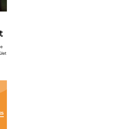
t
de
ület