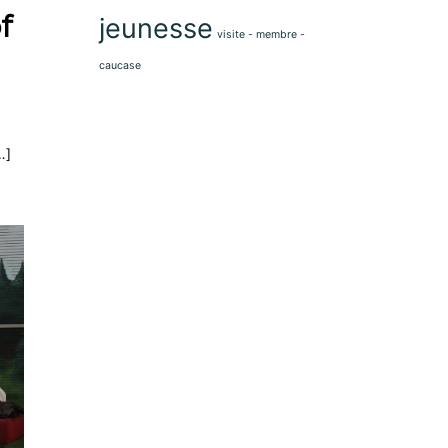
f
jeunesse
visite - membre -
caucase
…]