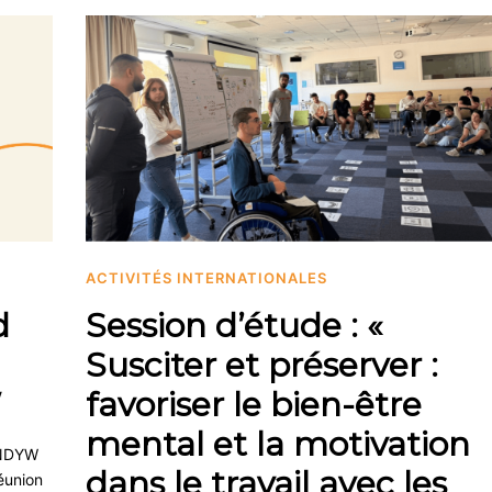
ACTIVITÉS INTERNATIONALES
d
Session d’étude : «
Susciter et préserver :
W
favoriser le bien-être
mental et la motivation
PENDYW
dans le travail avec les
éunion