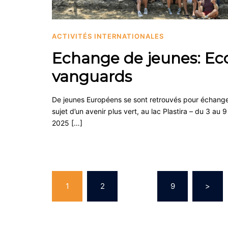
ACTIVITÉS INTERNATIONALES
Echange de jeunes: Ec
vanguards
De jeunes Européens se sont retrouvés pour échang
sujet d’un avenir plus vert, au lac Plastira – du 3 au 9 
2025 […]
Pagination
1
2
…
9
>
des
publications