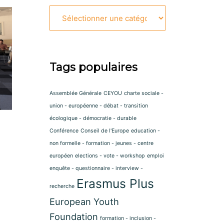
Catégories
Tags populaires
Assemblée Générale
CEYOU
charte sociale -
union - européenne - débat - transition
écologique - démocratie - durable
Conférence
Conseil de l'Europe
education -
non formelle - formation - jeunes - centre
européen
elections - vote - workshop
emploi
enquête - questionnaire - interview -
Erasmus Plus
recherche
European Youth
Foundation
formation - inclusion -