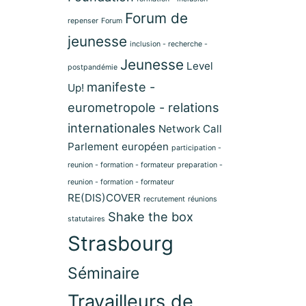
Forum de
repenser
Forum
jeunesse
inclusion - recherche -
Jeunesse
Level
postpandémie
manifeste -
Up!
eurometropole - relations
internationales
Network Call
Parlement européen
participation -
reunion - formation - formateur
preparation -
reunion - formation - formateur
RE(DIS)COVER
recrutement
réunions
Shake the box
statutaires
Strasbourg
Séminaire
Travailleurs de