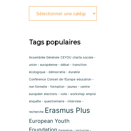
Catégories
Tags populaires
Assemblée Générale
CEYOU
charte sociale -
union - européenne - débat - transition
écologique - démocratie - durable
Conférence
Conseil de l'Europe
education -
non formelle - formation - jeunes - centre
européen
elections - vote - workshop
emploi
enquête - questionnaire - interview -
Erasmus Plus
recherche
European Youth
Foundation
formation - inclusion -