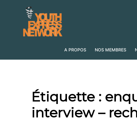
Aller
au
contenu
A PROPOS
NOS MEMBRES
Étiquette :
enqu
interview – rec