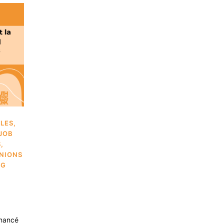
ALES
,
JOB
S
,
NIONS
NG
inancé