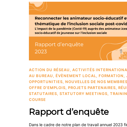
ACTION DU RÉSEAU
,
ACTIVITÉS INTERNATION
AU BUREAU
,
ÉVÈNEMENT LOCAL
,
FORMATION
,
OPPORTUNITIES
,
NOUVELLES DE NOS MEMBRE
OFFRE D'EMPLOIS
,
PROJETS PARTENAIRES
,
RÉU
STATUTAIRES
,
STATUTORY MEETINGS
,
TRAINI
COURSE
Rapport d’enquête
Dans le cadre de notre plan de travail annuel 2023 f