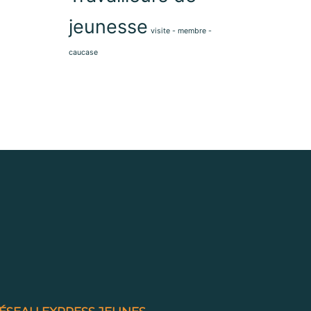
jeunesse
visite - membre -
caucase